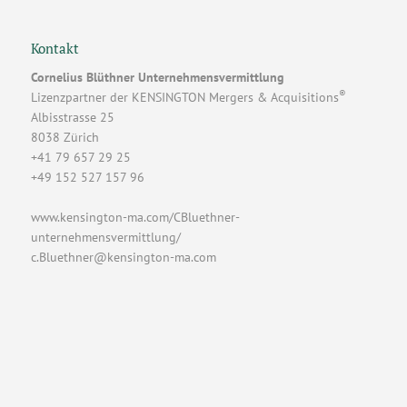
Kontakt
Cornelius Blüthner Unternehmensvermittlung
®
Lizenzpartner der
KENSINGTON Mergers & Acquisitions
Albisstrasse 25
8038 Zürich
+41 79 657 29 25
+49 152 527 157 96
www.kensington-ma.com/CBluethner-
unternehmensvermittlung/
c.Bluethner@kensington-ma.com